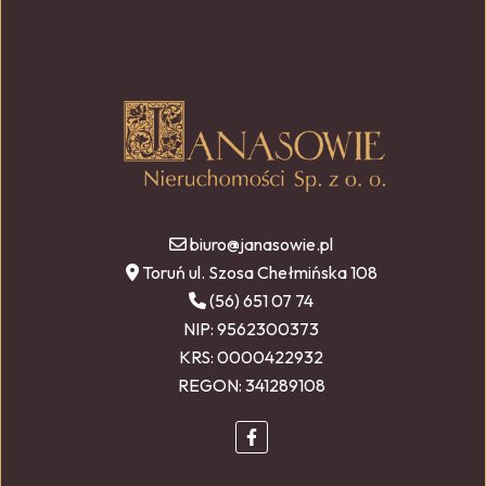
biuro@janasowie.pl
Toruń ul. Szosa Chełmińska 108
(56) 651 07 74
NIP: 9562300373
KRS: 0000422932
REGON: 341289108