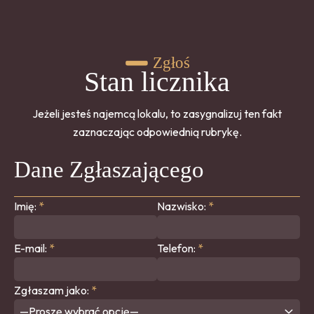
Zgłoś
Stan licznika
Jeżeli jesteś najemcą lokalu, to zasygnalizuj ten fakt
zaznaczając odpowiednią rubrykę.
Dane Zgłaszającego
Imię:
*
Nazwisko:
*
E-mail:
*
Telefon:
*
Zgłaszam jako:
*
—Proszę wybrać opcję—